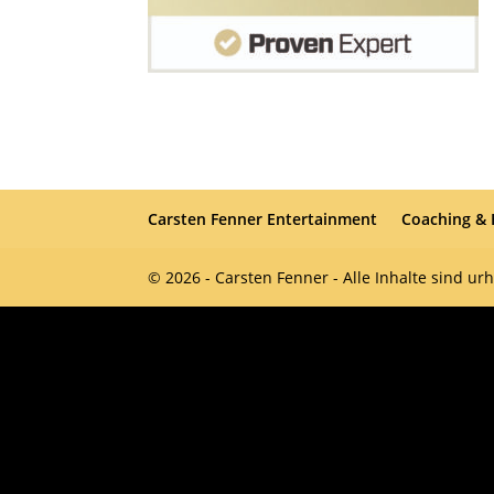
Carsten Fenner Entertainment
Coaching &
© 2026 - Carsten Fenner - Alle Inhalte sind ur