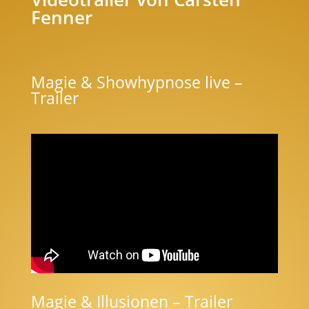
Fenner
Magie & Showhypnose live –
Trailer
Magie & Illusionen – Trailer